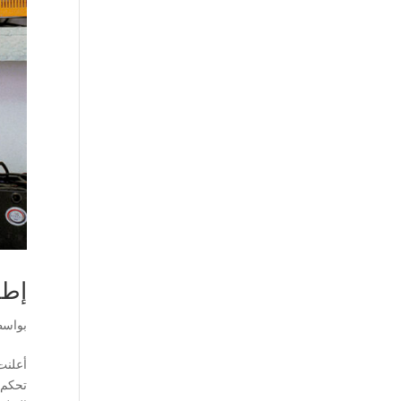
إطل
بواس
تحكم ذ